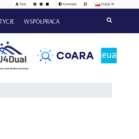
Polski
Text
Contrast
TYCJE
WSPÓŁPRACA