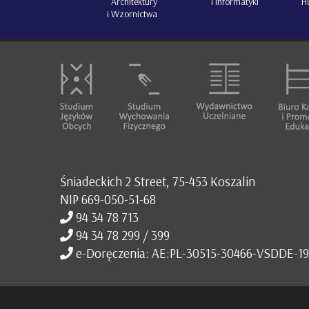
Architektury
i Informatyki
H
i Wzornictwa
Śniadeckich 2 Street, 75-453 Koszalin
NIP 669-050-51-68
94 34 78 713
94 34 78 299 / 399
e-Doręczenia: AE:PL-30515-30466-VSDDE-19