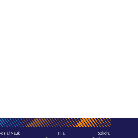
dział Nauk
Filia
Szkoła