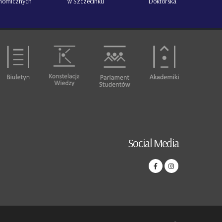
nomicznych
w Szczecinku
Doktorska
Social Media