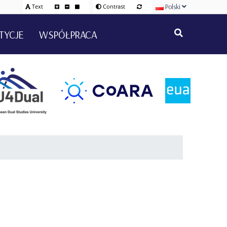
Polski
Text
Contrast
TYCJE
WSPÓŁPRACA