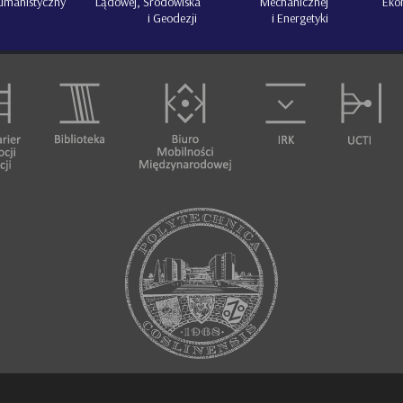
Lądowej, Środowiska
Mechanicznej
Eko
umanistyczny
i Geodezji
i Energetyki