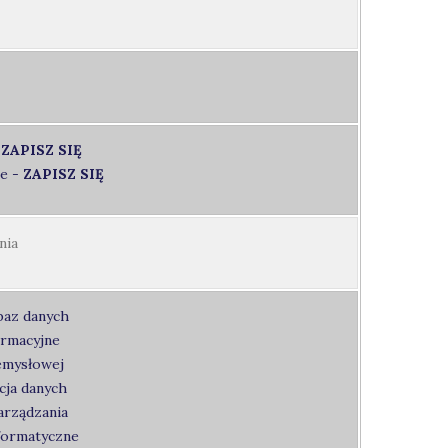
-
ZAPISZ SIĘ
ie
-
ZAPISZ SIĘ
nia
baz danych
ormacyjne
emysłowej
cja danych
arządzania
formatyczne