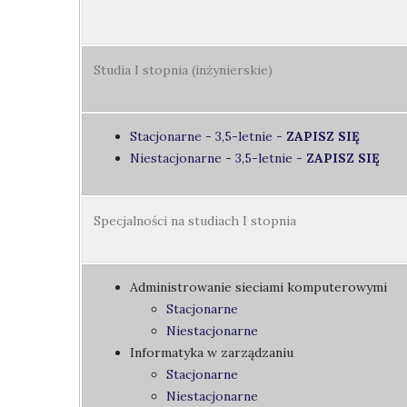
Studia I stopnia (inżynierskie)
Stacjonarne - 3,5-letnie
-
ZAPISZ SIĘ
Niestacjonarne - 3,5-letnie
-
ZAPISZ SIĘ
Specjalności na studiach I stopnia
Administrowanie sieciami komputerowymi
Stacjonarne
Niestacjonarne
Informatyka w zarządzaniu
Stacjonarne
Niestacjonarne