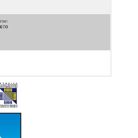
rne:
 670