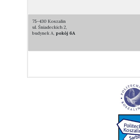
75-430 Koszalin
ul. Śniadeckich 2,
budynek A,
pokój 6A