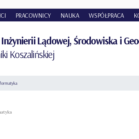
CI
PRACOWNICY
NAUKA
WSPÓŁPRACA
K
Inżynierii Lądowej, Środowiska i Geo
iki Koszalińskiej
formatyka
matyka