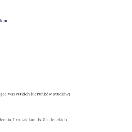
ckim
zące wszystkich kierunków studiów)
łcenia, Prodziekan ds. Studenckich