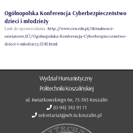
Ogólnopolska Konferencja Cyberbezpieczeństwo
dzieci i młodzieży
Link do sprawozdania :
http://www.cen.edu.pl/Aktualnosci-
oswiatowe,117/Ogolnopolska-Konferencja-Cyberbezpieczenstwo-
dzieci-i-mlodziezy,3245.html
Wydział Humanistyczny
Politechniki Koszalińskiej
ul. Kwiatkowskiego 6e, 75-343 Koszalin
(0-94) 343 91 71
sekretariat@wh.tu.koszalin.pl