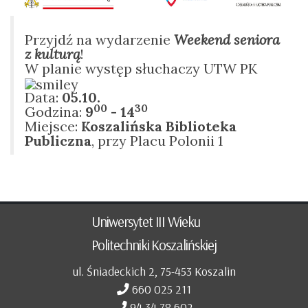
Przyjdź na wydarzenie
Weekend seniora
z kulturą
!
W planie występ słuchaczy UTW PK
Data:
05.10.
00
30
Godzina:
9
- 14
Miejsce:
Koszalińska Biblioteka
Publiczna
, przy Placu Polonii 1
Uniwersytet III Wieku
Politechniki Koszalińskiej
ul. Śniadeckich 2, 75-453 Koszalin
660 025 211
94 34 78 602