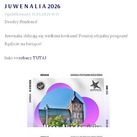
J U W E N A L I A 2026
Opublikowano 11.05.2026 11:11
Drodzy Studenci!
Juwenalia zbliżają się wielkimi krokami! Poniżej oficjalny program!
Bądźcie na bieżąco!
linki
>>zobacz TUTAJ