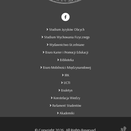
Studium Języków Obcych
Studium Wychowania Fizycznego
Wydawnictwo Uczelniane
Biuro Karier i Promocji Edukacji
Biblioteka
Biuro Mobilności Międzynarodowej
IRK
UCTI
Biuletyn
Konstelacja Wiedzy
Parlament Studentów
Akademiki
© Copyright 2026. All Rights Reserved.